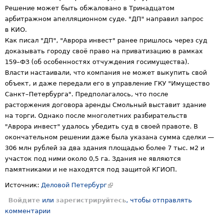
Решение может быть обжаловано в Тринадцатом
арбитражном апелляционном суде. "ДП" направил запрос
в
К
ИО
.
Как писал "ДП", "Аврора инвест" ранее пришлось через суд
доказывать городу своё право на приватизацию в рамках
159–ФЗ (об особенностях отчуждения госимущества).
Власти настаивали, что компания не может выкупить свой
объект, и даже передали его в управление ГКУ "
Имущество
Санкт–
Петербурга
". Предполагалось, что после
расторжения договора аренды Смольный выставит здание
на торги. Однако после многолетних разбирательств
"Аврора инвест" удалось убедить суд в своей правоте. В
окончательном решении даже была указана сумма сделки —
306 млн рублей за два здания площадью более 7 тыс. м2 и
участок под ними около 0,5 га. Здания не являются
памятниками и не находятся под защитой КГИОП.
Источник:
Деловой Петербург
Войдите
или
зарегистрируйтесь
, чтобы отправлять
комментарии